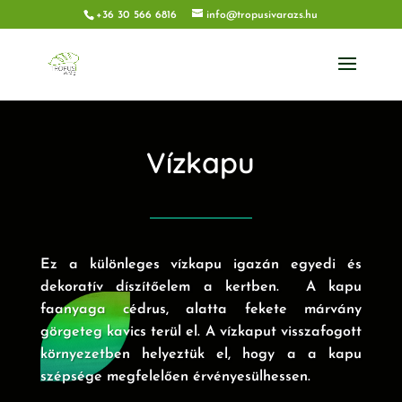
+36 30 566 6816
info@tropusivarazs.hu
Vízkapu
Ez a különleges vízkapu igazán egyedi és
dekoratív díszítőelem a kertben. A kapu
faanyaga cédrus, alatta fekete márvány
görgeteg kavics terül el. A vízkaput visszafogott
környezetben helyeztük el, hogy a a kapu
szépsége megfelelően érvényesülhessen.