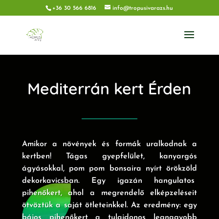
+36 30 566 6816
info@tropusivarazs.hu
Mediterrán kert Érden
Amikor a növények és formák uralkodnak a
kertben! Tágas gyepfelület, kanyargós
ágyásokkal, pom pom bonsaira nyírt örökzöld
dekorkavicsban. Egy igazán hangulatos
pihenőkert, ahol a megrendelő elképzeléseit
ötvöztük a saját ötleteinkkel. Az eredmény: egy
bájos pihenőkert a tulajdonos legnagyobb