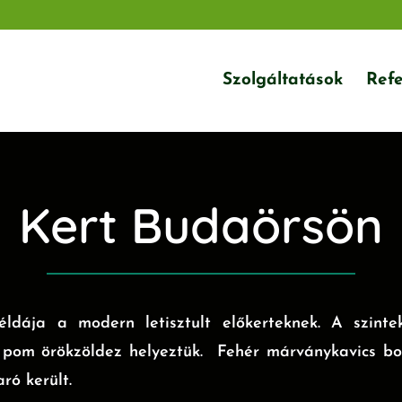
Szolgáltatások
Refe
Kert Budaörsön
ldája a modern letisztult előkerteknek. A szintek
 pom örökzöldez helyeztük. Fehér márványkavics bor
ró került.