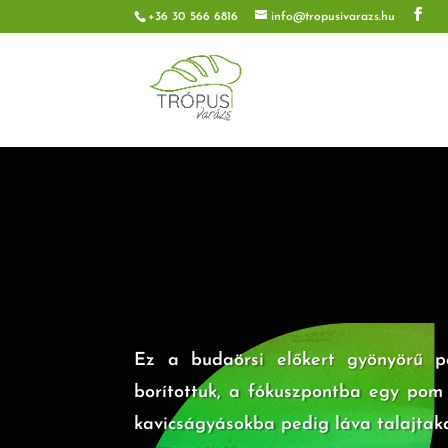
+36 30 566 6816
info@tropusivarazs.hu
Ez a budaörsi előkert gyönyörű pé
borítottuk, a fókuszpontba egy pom
kavicságyásokba pedig láva talajtaka