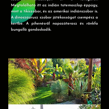
Megtalálható itt az indián totemoszlop éppúgy,
mint a tikiszobor, és az amerikai indiánszobor is.
A dinoszaurusz szobor játékosságot csempész a
kertbe. A pihenésről napozóterasz és rönkfa
bungalló gondoskodik.