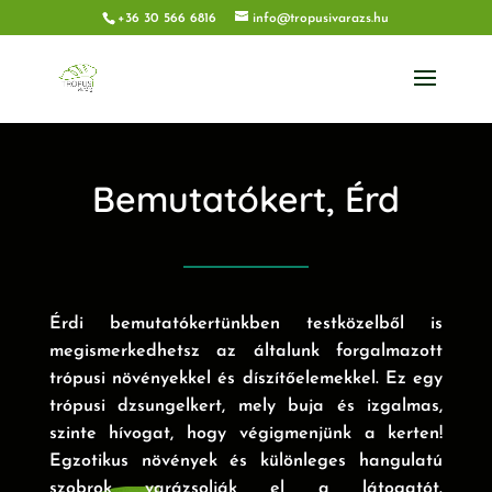
+36 30 566 6816
info@tropusivarazs.hu
Bemutatókert, Érd
Érdi bemutatókertünkben testközelből is
megismerkedhetsz az általunk forgalmazott
trópusi növényekkel és díszítőelemekkel.
Ez egy
trópusi dzsungelkert, mely buja és izgalmas,
szinte hívogat, hogy végigmenjünk a kerten!
Egzotikus növények és különleges hangulatú
szobrok varázsolják el a látogatót.